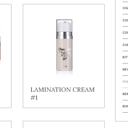
CIG
CO
CO
CU
KIT
NE
PE
LAMINATION CREAM
RE
#1
RIV