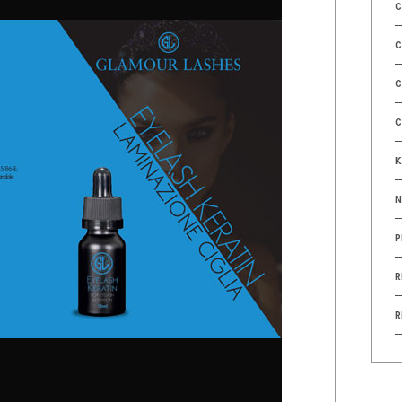
C
C
C
C
K
P
R
R