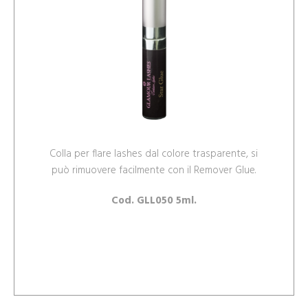
Colla per flare lashes dal colore trasparente, si
può rimuovere facilmente con il Remover Glue.
Cod. GLL050 5ml.